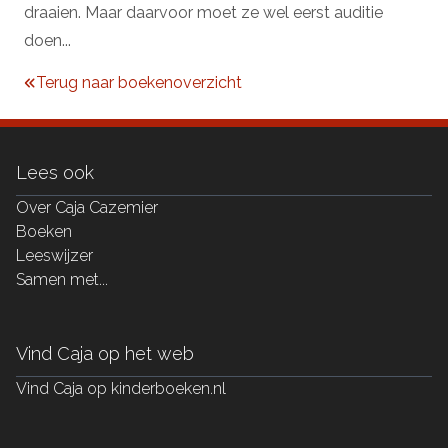
draaien. Maar daarvoor moet ze wel eerst auditie
doen...
Terug naar boekenoverzicht
Lees ook
Over Caja Cazemier
Boeken
Leeswijzer
Samen met...
Vind Caja op het web
Vind Caja op kinderboeken.nl